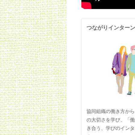
つながりインター
協同組織の働き方から
の大切さを学び、「働
き合う、学びのインタ