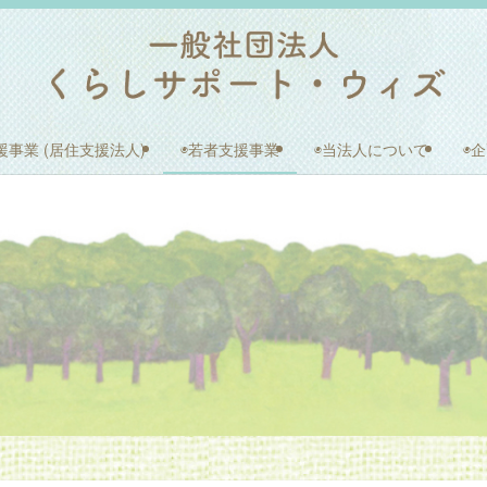
援事業 (居住支援法人)
◉若者支援事業
◉当法人について
◉