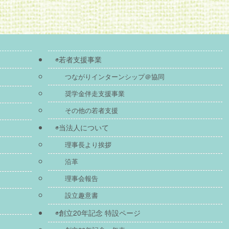
◉若者支援事業
つながりインターンシップ＠協同
奨学金伴走支援事業
その他の若者支援
◉当法人について
理事長より挨拶
沿革
理事会報告
設立趣意書
）
◉創立20年記念 特設ページ