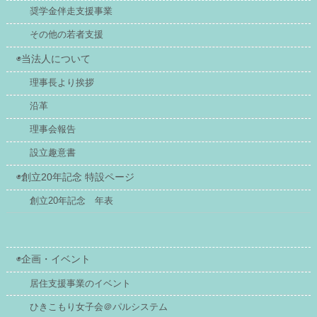
奨学金伴走支援事業
その他の若者支援
◉当法人について
理事長より挨拶
沿革
理事会報告
設立趣意書
◉創立20年記念 特設ページ
創立20年記念 年表
◉企画・イベント
居住支援事業のイベント
ひきこもり女子会＠パルシステム