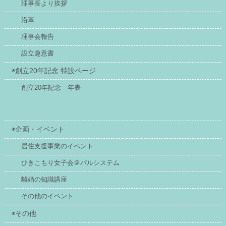
理事長より挨拶
沿革
理事会報告
設立趣意書
◉創立20年記念 特設ページ
創立20年記念 年表
◉企画・イベント
居住支援事業のイベント
ひきこもり女子会＠パルシステム
離婚の知識講座
その他のイベント
◉その他