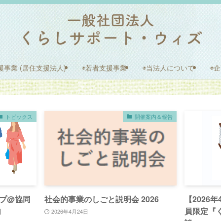
援事業 (居住支援法人)
◉若者支援事業
◉当法人について
◉
トピックス
開催案内＆報告
プ@協同
社会的事業のしごと説明会 2026
【2026
内
員限定『
2026年4月24日