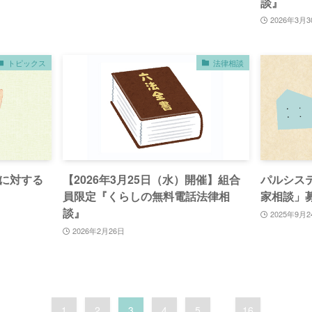
談』
2026年3月3
トピックス
法律相談
に対する
【2026年3月25日（水）開催】組合
パルシス
員限定『くらしの無料電話法律相
家相談」
談』
2025年9月2
2026年2月26日
1
2
3
4
5
...
16