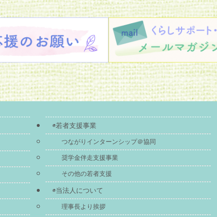
◉若者支援事業
つながりインターンシップ＠協同
奨学金伴走支援事業
その他の若者支援
◉当法人について
理事長より挨拶