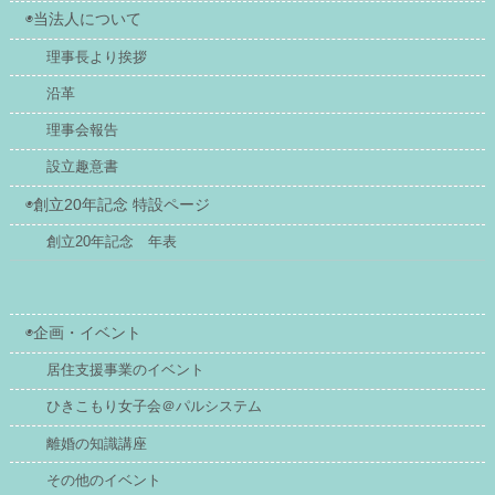
◉当法人について
理事長より挨拶
沿革
理事会報告
設立趣意書
◉創立20年記念 特設ページ
創立20年記念 年表
◉企画・イベント
居住支援事業のイベント
ひきこもり女子会＠パルシステム
離婚の知識講座
その他のイベント