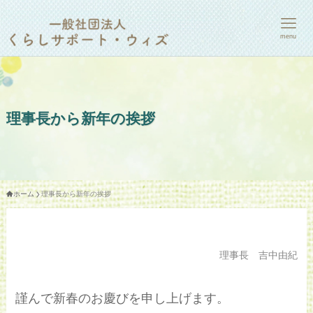
menu
理事長から新年の挨拶
ホーム
理事長から新年の挨拶
理事長 吉中由紀
謹んで新春のお慶びを申し上げます。